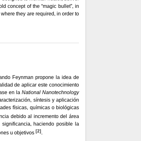
ld concept of the “magic bullet”, in
e where they are required, in order to
uando Feynman propone la idea de
alidad de aplicar este conocimiento
base en la
National Nanotechnology
acterización, síntesis y aplicación
des físicas, químicas o biológicas
cia debido al incremento del área
 significancia, haciendo posible la
[
2
]
ones u objetivos
.