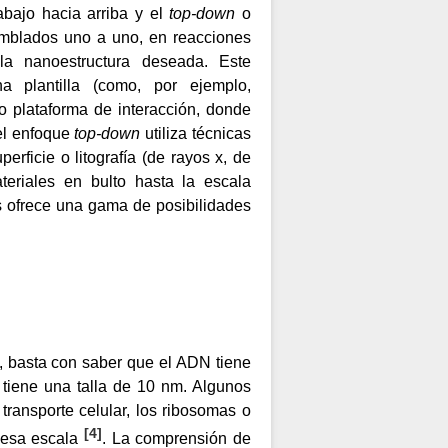
bajo hacia arriba y el
top-down
o
amblados uno a uno, en reacciones
la nanoestructura deseada. Este
 plantilla (como, por ejemplo,
o plataforma de interacción, donde
 el enfoque
top-down
utiliza técnicas
rficie o litografía (de rayos x, de
ateriales en bulto hasta la escala
s ofrece una gama de posibilidades
, basta con saber que el ADN tiene
, tiene una talla de 10 nm. Algunos
ransporte celular, los ribosomas o
[
4
]
a esa escala
. La comprensión de