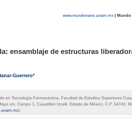
www.mundonano.unam.mx
| Mundo N
la: ensamblaje de estructuras liberado
ntanar-Guerrero*
ado en Tecnología Farmacéutica, Facultad de Estudios Superiores Cuaut
yo s/n, Campo 1, Cuautitlán Izcalli, Estado de México, C.P. 54743. Mé
r.unam.mx
).