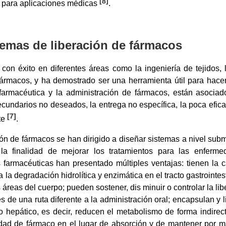
[
8
]
s para aplicaciones médicas
.
temas de liberación de fármacos
on éxito en diferentes áreas como la ingeniería de tejidos, la
fármacos, y ha demostrado ser una herramienta útil para hace
farmacéutica y la administración de fármacos, están asociad
secundarios no deseados, la entrega no específica, la poca efic
[
7
]
te
.
ión de fármacos se han dirigido a diseñar sistemas a nivel subm
la finalidad de mejorar los tratamientos para las enferme
s farmacéuticas han presentado múltiples ventajas: tienen la
la degradación hidrolítica y enzimática en el tracto gastrointes
áreas del cuerpo; pueden sostener, dis minuir o controlar la li
s de una ruta diferente a la administración oral; encapsulan y
o hepático, es decir, reducen el metabolismo de forma indirec
dad de fármaco en el lugar de absorción y de mantener por má