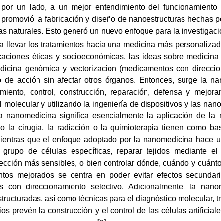
 por un lado, a un mejor entendimiento del funcionamiento 
, promovió la fabricación y diseño de nanoestructuras hechas
mas naturales. Esto generó un nuevo enfoque para la investigac
ta llevar los tratamientos hacia una medicina más personaliza
caciones éticas y socioeconómicas, las ideas sobre medicina
cina genómica y vectorización (medicamentos con direccionam
io de acción sin afectar otros órganos. Entonces, surge la n
miento, control, construcción, reparación, defensa y mejora
molecular y utilizando la ingeniería de dispositivos y las nano
a nanomedicina significa esencialmente la aplicación de la
 la cirugía, la radiación o la quimioterapia tienen como ba
ientras que el enfoque adoptado por la nanomedicina hace u
grupo de células específicas, reparar tejidos mediante el
cción más sensibles, o bien controlar dónde, cuándo y cuánto
ntos mejorados se centra en poder evitar efectos secundari
s con direccionamiento selectivo. Adicionalmente, la nano
tructuradas, así como técnicas para el diagnóstico molecular, t
s prevén la construcción y el control de las células artificial