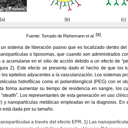
[
8
]
Fuente: Tomado de Riehemann
et al
.
.
n sistema de liberación pasivo que es localizado dentro del 
 nanopartículas o liposomas, que cuando son administrados con
s a acumularse en el sitio de acción debido a un efecto de “p
gura 2
). Este efecto se presenta dado el hecho de que los t
de los epitelios adyacentes a la vascularización. Los sistemas 
léculas hidrofílicas como el polientilenglicol (PEG) con el obj
esta forma aumentar su tiempo de residencia en sangre, los
 “stealth”. Los representantes de esta generación en uso clíni
) y nanopartículas metálicas empleadas en la diagnosis. En es
lo está dada por su tamaño.
nopartículas a través del efecto EPR. 1) Las nanopartícula