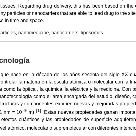
tissues. Regarding drug delivery, this has been based on the o
ny particles or nanocarriers that are able to lead drug to the sit
se in time and space.
rticles, nanomedicine, nanocarriers, liposomes
ecnología
a que nace en la década de los años sesenta del siglo XX c
ontrolar la materia en la escala atómica o molecular con la fin
a como la óptica , la química, la eléctrica y la medicina. Con 
nanotecnología como el área encargada del estudio, diseño, car
structuras y componentes exhiben nuevas y mejoradas propieda
‒9
[
1
]
(1 nm = 10
m)
. Estas nuevas propiedades ganan importan
 efectos cuánticos y las propiedades de superficie adquieren
ivel atómico, molecular o supremolecular con diferentes intenci