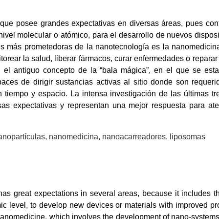
 que posee grandes expectativas en diversas áreas, pues con
vel molecular o atómico, para el desarrollo de nuevos dispos
s más prometedoras de la nanotecnología es la nanomedicina, 
rear la salud, liberar fármacos, curar enfermedades o reparar t
 el antiguo concepto de la “bala mágica”, en el que se es
aces de dirigir sustancias activas al sitio donde son requeri
en tiempo y espacio. La intensa investigación de las últimas 
s expectativas y representan una mejor respuesta para ate
anopartículas, nanomedicina, nanoacarreadores, liposomas
as great expectations in several areas, because it includes th
mic level, to develop new devices or materials with improved pr
nanomedicine, which involves the development of nano-systems 