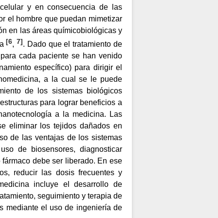
celular y en consecuencia de las
 por el hombre que puedan mimetizar
ión en las áreas químicobiológicas y
[
6
7
]
da
,
. Dado que el tratamiento de
 para cada paciente se han venido
iento específico) para dirigir el
anomedicina, a la cual se le puede
miento de los sistemas biológicos
estructuras para lograr beneficios a
 nanotecnología a la medicina. Las
se eliminar los tejidos dañados en
so de las ventajas de los sistemas
 uso de biosensores, diagnosticar
 fármaco debe ser liberado. En ese
os, reducir las dosis frecuentes y
medicina incluye el desarrollo de
ratamiento, seguimiento y terapia de
es mediante el uso de ingeniería de