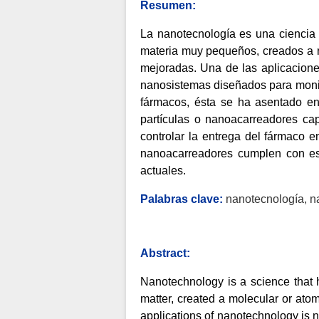
Resumen:
La nanotecnología es una ciencia
materia muy pequeños, creados a ni
mejoradas. Una de las aplicacione
nanosistemas diseñados para monito
fármacos, ésta se ha asentado en
partículas o nanoacarreadores cap
controlar la entrega del fármaco 
nanoacarreadores cumplen con esa
actuales.
Palabras clave:
nanotecnología, n
Abstract:
Nanotechnology is a science that h
matter, created a molecular or ato
applications of nanotechnology is 