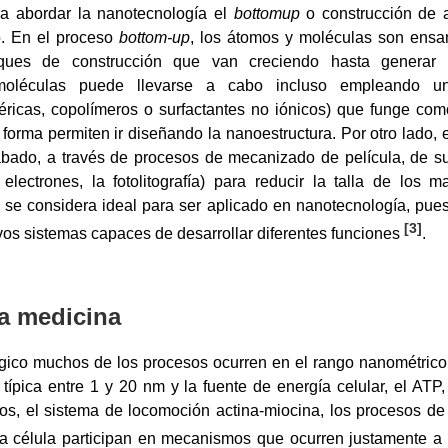
a abordar la nanotecnología el
bottomup
o construcción de a
o. En el proceso
bottom-up
, los átomos y moléculas son ens
ques de construcción que van creciendo hasta generar 
léculas puede llevarse a cabo incluso empleando una
ricas, copolímeros o surfactantes no iónicos) que funge com
 forma permiten ir diseñando la nanoestructura. Por otro lado,
bado, a través de procesos de mecanizado de película, de supe
electrones, la fotolitografía) para reducir la talla de los m
p
se considera ideal para ser aplicado en nanotecnología, pue
[
3
]
vos sistemas capaces de desarrollar diferentes funciones
.
la medicina
ógico muchos de los procesos ocurren en el rango nanométrico
ípica entre 1 y 20 nm y la fuente de energía celular, el ATP
s, el sistema de locomoción actina-miocina, los procesos de t
na célula participan en mecanismos que ocurren justamente 