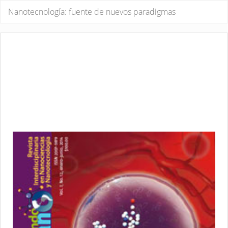
Volver
De
De
Nanotecnología: fuente de nuevos paradigmas
a
P
los
detalles
del
artículo