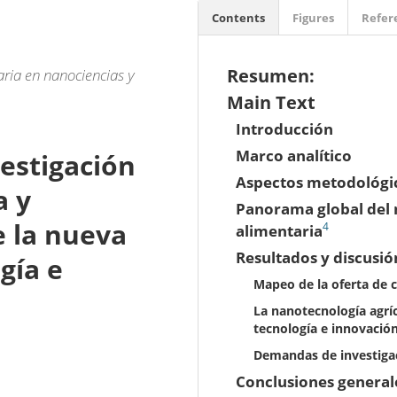
Contents
Figures
Refer
Resumen:
aria en nanociencias y
Main Text
Introducción
Marco analítico
vestigación
Aspectos metodológi
a y
Panorama global del 
e la nueva
4
alimentaria
Resultados y discusió
ogía e
Mapeo de la oferta de 
La nanotecnología agríco
tecnología e innovació
Demandas de investigac
Conclusiones general