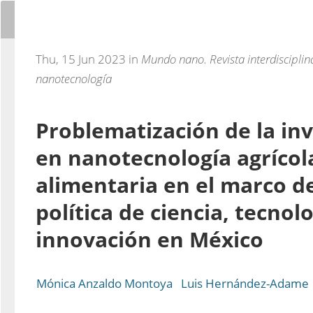
Thu, 15 Jun 2023 in
Mundo nano. Revista interdisciplin
nanotecnología
Problematización de la in
en nanotecnología agrícol
alimentaria en el marco d
política de ciencia, tecnol
innovación en México
Mónica Anzaldo Montoya
Luis Hernández-Adame