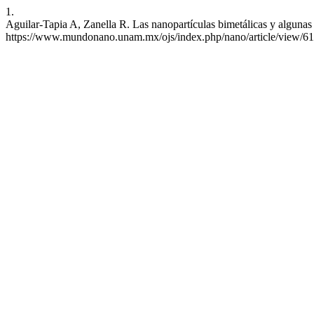
1.
Aguilar-Tapia A, Zanella R. Las nanopartículas bimetálicas y algunas
https://www.mundonano.unam.mx/ojs/index.php/nano/article/view/6