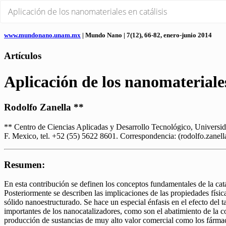
Volver
Aplicación de los nanomateriales en catálisis
a
los
detalles
del
artículo