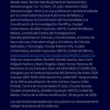
Mundo Nano. Revista Interdisciplinaria en Nano
ciencias y
Nanotecnología
, Vol. 19, Núm. 37, julio–diciembre 2026:
Nanotoxicología. Parte II
, es una publicación semestral editada
por la Universidad Nacional Autónoma de México y
patrocinada por la Coordinación de Humanidades y la
Coordinación de la Investigación Científica, Ciudad
Universitaria, alcaldía Coyoacán, 04510, Ciudad de México,
México, a través del Centro de Investigaciones
Interdisciplinarias en Ciencias y Humanidades, el Centro de
Nanociencias y Nanotecnología y el Instituto de Ciencias
Aplicadas y Tecnología, Circuito Exterior S/N, Ciudad
Universitaria, alcaldía Coyoacán, 04510, Ciudad de México,
www.mundonano.unam.mx
,
mundonano@ceiich.unam.mx
.
Editores responsables: Rodolfo Zanella Specia, Gian Carlo
Delgado Ramos y Mario Rogelio López Torres. Reserva de
Derechos al Uso Exclusivo Núm. 04-2015-062512122500-203,
otorgado por el Instituto Nacional del Derecho de Autor, ISSN
impreso 2007-5979, ISSN electrónico 2448-5691. Responsable
de la última actualización de este número: Isauro Uribe
Pineda, Torre II de Humanidades 5º piso, Circuito Escolar,
Ciudad Universitaria, alcaldía Coyoacán, 04510, Ciudad de
México. Fecha de la última modificación: 30 de junio de 2026.
Las opiniones expresadas por los autores no necesariamente
reflejan la postura de los editores.