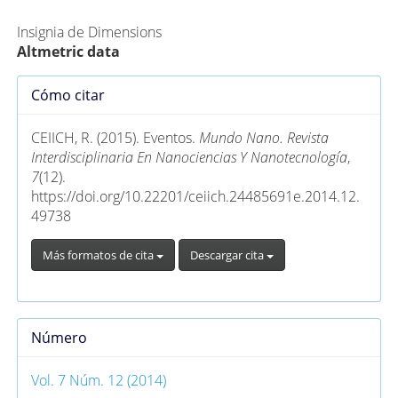
Insignia de Dimensions
Altmetric data
Detalles
Cómo citar
del
artículo
CEIICH, R. (2015). Eventos.
Mundo Nano. Revista
Interdisciplinaria En Nanociencias Y Nanotecnología
,
7
(12).
https://doi.org/10.22201/ceiich.24485691e.2014.12.
49738
Más formatos de cita
Descargar cita
Número
Vol. 7 Núm. 12 (2014)