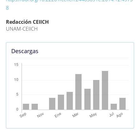
8
Contenido
Redacción CEIICH
UNAM-CEIICH
principal
del
artículo
Descargas
Métricas Alternativas (PlumX)