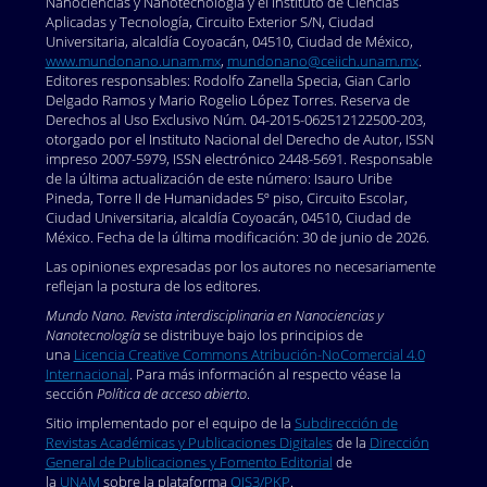
Nanociencias y Nanotecnología y el Instituto de Ciencias
Aplicadas y Tecnología, Circuito Exterior S/N, Ciudad
Universitaria, alcaldía Coyoacán, 04510, Ciudad de México,
www.mundonano.unam.mx
,
mundonano@ceiich.unam.mx
.
Editores responsables: Rodolfo Zanella Specia, Gian Carlo
Delgado Ramos y Mario Rogelio López Torres. Reserva de
Derechos al Uso Exclusivo Núm. 04-2015-062512122500-203,
otorgado por el Instituto Nacional del Derecho de Autor, ISSN
impreso 2007-5979, ISSN electrónico 2448-5691. Responsable
de la última actualización de este número: Isauro Uribe
Pineda, Torre II de Humanidades 5º piso, Circuito Escolar,
Ciudad Universitaria, alcaldía Coyoacán, 04510, Ciudad de
México. Fecha de la última modificación: 30 de junio de 2026.
Las opiniones expresadas por los autores no necesariamente
reflejan la postura de los editores.
Mundo Nano. Revista interdisciplinaria en Nanociencias y
Nanotecnología
se distribuye bajo los principios de
una
Licencia Creative Commons Atribución-NoComercial 4.0
Internacional
. Para más información al respecto véase la
sección
Política de acceso abierto
.
Sitio implementado por el equipo de la
Subdirección de
Revistas Académicas y Publicaciones Digitales
de la
Dirección
General de Publicaciones y Fomento Editorial
de
la
UNAM
sobre la plataforma
OJS3/PKP
.