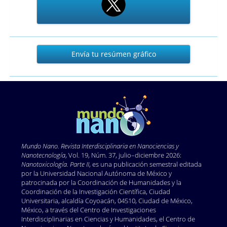
Envía
Envía tu resúmen gráfico
tu
resúmen
gráfico
Mundo Nano. Revista Interdisciplinaria en Nano
ciencias y
Nanotecnología
, Vol. 19, Núm. 37, julio–diciembre 2026:
Nanotoxicología. Parte II
, es una publicación semestral editada
por la Universidad Nacional Autónoma de México y
patrocinada por la Coordinación de Humanidades y la
Coordinación de la Investigación Científica, Ciudad
Universitaria, alcaldía Coyoacán, 04510, Ciudad de México,
México, a través del Centro de Investigaciones
Interdisciplinarias en Ciencias y Humanidades, el Centro de