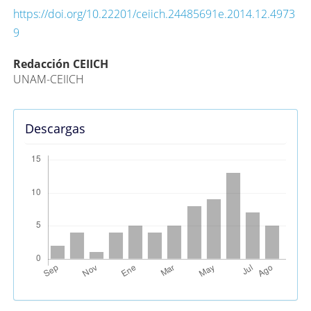
https://doi.org/10.22201/ceiich.24485691e.2014.12.4973
9
Contenido
Redacción CEIICH
UNAM-CEIICH
principal
del
artículo
Descargas