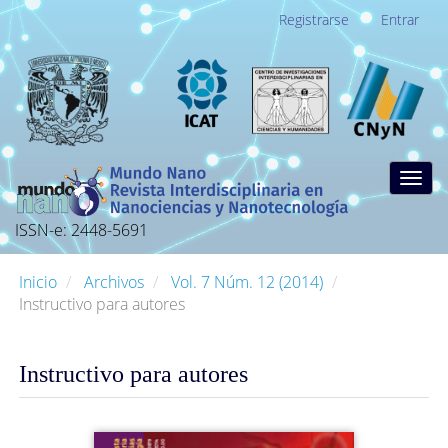
Navegación
Registrarse
Entrar
principal
Contenido
principal
Barra
lateral
Togg
navig
ISSN-e: 2448-5691
Inicio
Archivos
Vol. 7 Núm. 12 (2014)
Instructivo para autores
Instructivo para autores
Barra