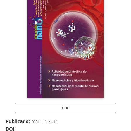
lateral
del
artículo
PDF
Publicado:
mar 12, 2015
DOI: