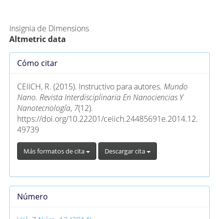
Métricas Alternativas (PlumX)
Insignia de Dimensions
Altmetric data
Detalles
Cómo citar
del
artículo
CEIICH, R. (2015). Instructivo para autores.
Mundo
Nano. Revista Interdisciplinaria En Nanociencias Y
Nanotecnología
,
7
(12).
https://doi.org/10.22201/ceiich.24485691e.2014.12.
49739
Más formatos de cita
Descargar cita
Número