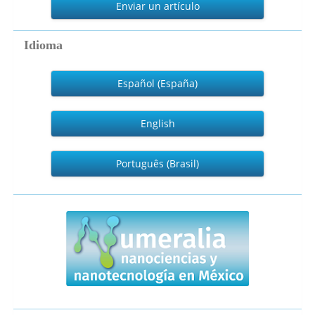
un
Enviar un artículo
artículo
Idioma
Español (España)
English
Português (Brasil)
numeralia