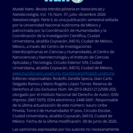
Mundo Nano. Revista Interdisciplinaria en Nano
ciencias y
Nanotecnología
, Vol. 19, Núm. 37, julio–diciembre 2026:
Nanotoxicología. Parte II
, es una publicación semestral editada
por la Universidad Nacional Autónoma de México y
patrocinada por la Coordinación de Humanidades y la
Coordinación de la Investigación Científica, Ciudad
Universitaria, alcaldía Coyoacán, 04510, Ciudad de México,
México, a través del Centro de Investigaciones
Interdisciplinarias en Ciencias y Humanidades, el Centro de
Nanociencias y Nanotecnología y el Instituto de Ciencias
Aplicadas y Tecnología, Circuito Exterior S/N, Ciudad
Universitaria, alcaldía Coyoacán, 04510, Ciudad de México,
www.mundonano.unam.mx
,
mundonano@ceiich.unam.mx
.
Editores responsables: Rodolfo Zanella Specia, Gian Carlo
Delgado Ramos y Mario Rogelio López Torres. Reserva de
Derechos al Uso Exclusivo Núm. 04-2015-062512122500-203,
otorgado por el Instituto Nacional del Derecho de Autor, ISSN
impreso 2007-5979, ISSN electrónico 2448-5691. Responsable
de la última actualización de este número: Isauro Uribe
Pineda, Torre II de Humanidades 5º piso, Circuito Escolar,
Ciudad Universitaria, alcaldía Coyoacán, 04510, Ciudad de
México. Fecha de la última modificación: 30 de junio de 2026.
Las opiniones expresadas por los autores no necesariamente