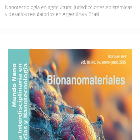
Volver
Nanotecnología en agricultura: jurisdicciones epistémicas
a
y desafíos regulatorios en Argentina y Brasil
los
detalles
De
De
del
P
artículo