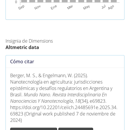
Métricas Alternativas (PlumX)
Insignia de Dimensions
Altmetric data
Detalles
Cómo citar
del
artículo
Berger, M. S., & Engelmann, W. (2025).
Nanotecnología en agricultura: jurisdicciones
epistémicas y desafíos regulatorios en Argentina y
Brasil.
Mundo Nano. Revista Interdisciplinaria En
Nanociencias Y Nanotecnología
,
18
(34), e69823.
https://doi.org/10.22201/ceiich.24485691e.2025.34.
69823 (Original work published 7 de noviembre de
2024)