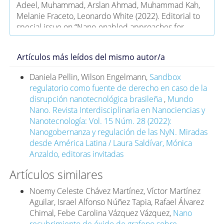
Adeel, Muhammad, Arslan Ahmad, Muhammad Kah,
Melanie Fraceto, Leonardo White (2022). Editorial to
special issue on “Nano-enabled approaches for
sustainable development of food and agricultural
systems”. NanoImpact, 28: 100434, ISSN 2452-0748.
Artículos más leídos del mismo autor/a
https://doi.org/10.1016/j.impact.2022.100434
. DOI:
https://doi.org/10.1016/j.impact.2022.100434
Daniela Pellin, Wilson Engelmann,
Sandbox
Anderson, Anne J., Joan E. McLean, Astrid R. Jacobson,
regulatorio como fuente de derecho en caso de la
David W. Britt. (2018). CuO and ZnO nanoparticles
disrupción nanotecnológica brasileña
,
Mundo
modify interkingdom cell signaling processes relevant
Nano. Revista Interdisciplinaria en Nanociencias y
to crop production. J Agric Food Chem., 66(26): 6513-
Nanotecnología: Vol. 15 Núm. 28 (2022):
6524, julio 5.
Nanogobernanza y regulación de las NyN. Miradas
https://doi.org/10.1021/acs.jafc.7b01302
. DOI:
desde América Latina / Laura Saldívar, Mónica
https://doi.org/10.1021/acs.jafc.7b01302
Anzaldo, editoras invitadas
Astner, Anton F., Alexis B. Gillmore, Yingxue Yu,
Artículos similares
Markus Flury, Jennifer M. DeBruyn, Sean M. Schaeffer,
Douglas G. Haye. (2023). Formation, behavior,
Noemy Celeste Chávez Martínez, Víctor Martínez
properties and impact of micro- and nanoplastics on
Aguilar, Israel Alfonso Núñez Tapia, Rafael Álvarez
agricultural soil ecosystems (a review). NanoImpact.,
Chimal, Febe Carolina Vázquez Vázquez,
Nano
31: 100474, julio.
recubrimiento de óxido de grafeno sobre