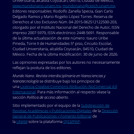
Universitaria, alcaldía Coyoacán, 04510, Ciudad de México,
https://dialnet.unirioja.es/servlet/articulo?
www.mundonano.unam.mx
,
mundonano@ceiich.unam.mx
.
codigo=6119872
.
Editores responsables: Rodolfo Zanella Specia, Gian Carlo
Delgado Ramos y Mario Rogelio López Torres. Reserva de
Demortain, David. (2017). Expertise, regulatory
Derechos al Uso Exclusivo Núm. 04-2015-062512122500-203,
science and the evaluation of technology and risk:
otorgado por el Instituto Nacional del Derecho de Autor, ISSN
introduction to the special issue. Minerva, 55: 139-
impreso 2007-5979, ISSN electrónico 2448-5691. Responsable
de la última actualización de este número: Isauro Uribe
159.
https://doi.org/10.1007/s11024-017-9325-1
. DOI:
Pineda, Torre II de Humanidades 5º piso, Circuito Escolar,
https://doi.org/10.1007/s11024-017-9325-1
Ciudad Universitaria, alcaldía Coyoacán, 04510, Ciudad de
México. Fecha de la última modificación: 30 de junio de 2026.
Demortain, David. (2023). Experts and the regulation
of technology and risk: an ecological perspective on
Las opiniones expresadas por los autores no necesariamente
regulatory science. En Eyal, G. y Medvetz, T., The
reflejan la postura de los editores.
Oxford handbook of expertise and democratic
Mundo Nano. Revista interdisciplinaria en Nanociencias y
politics. Oxford University Press.
Nanotecnología
se distribuye bajo los principios de
una
Licencia Creative Commons Atribución-NoComercial 4.0
https://doi.org/10.1093/oxfordhb/9780190848927.013.13
.
Internacional
. Para más información al respecto véase la
DOI:
sección
Política de acceso abierto
.
https://doi.org/10.1093/oxfordhb/9780190848927.013.13
Sitio implementado por el equipo de la
Subdirección de
Dimkpa, Christian y Prem S. Bindraban (2018).
Revistas Académicas y Publicaciones Digitales
de la
Dirección
General de Publicaciones y Fomento Editorial
de
Nanofertilizers: new products for the industry? J Agric
la
UNAM
sobre la plataforma
OJS3/PKP
.
Food Chem., 66(26): 6462-6473, julio 5.
https://doi.org/10.1021/acs.jafc.7b02150
. (Epub 2017,