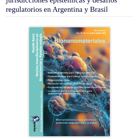
regulatorios en Argentina y Brasil
Barra
lateral
del
artículo