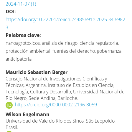
2024-11-07 (1)
DOI:
https://doi.org/10.22201/ceiich.24485691e.2025.34.6982
3
Palabras clave:
nanoagrotóxicos, análisis de riesgo, ciencia regulatoria,
protección ambiental, fuentes del derecho, gobernanza
anticipatoria
Contenido
Mauricio Sebastian Berger
Consejo Nacional de Investigaciones Científicas y
principal
Técnicas, Argentina. Instituto de Estudios en Ciencia,
del
Tecnología, Cultura y Desarrollo, Universidad Nacional de
artículo
Rio Negro, Sede Andina, Bariloche.
https://orcid.org/0000-0002-2196-8059
Wilson Engelmann
Universidad de Vale do Rio dos Sinos, São Leopoldo,
Brasil.