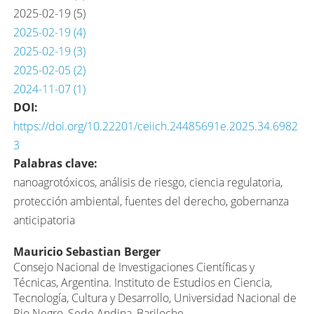
2025-02-19 (5)
2025-02-19 (4)
2025-02-19 (3)
2025-02-05 (2)
2024-11-07 (1)
DOI:
https://doi.org/10.22201/ceiich.24485691e.2025.34.6982
3
Palabras clave:
nanoagrotóxicos, análisis de riesgo, ciencia regulatoria,
protección ambiental, fuentes del derecho, gobernanza
anticipatoria
Contenido
Mauricio Sebastian Berger
Consejo Nacional de Investigaciones Científicas y
principal
Técnicas, Argentina. Instituto de Estudios en Ciencia,
del
Tecnología, Cultura y Desarrollo, Universidad Nacional de
Rio Negro, Sede Andina, Bariloche.