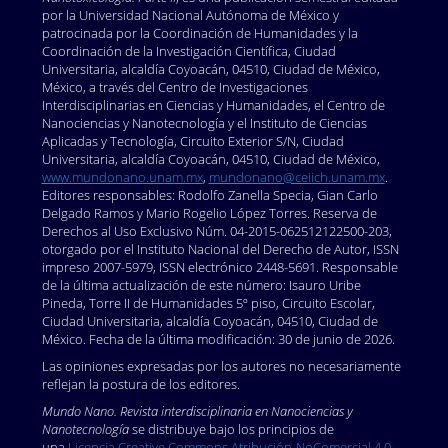
introduction to the special issue. Minerva, 55: 139-
por la Universidad Nacional Autónoma de México y
159.
https://doi.org/10.1007/s11024-017-9325-1
.
patrocinada por la Coordinación de Humanidades y la
Coordinación de la Investigación Científica, Ciudad
Demortain, David. (2023). Experts and the regulation
Universitaria, alcaldía Coyoacán, 04510, Ciudad de México,
of technology and risk: an ecological perspective on
México, a través del Centro de Investigaciones
regulatory science. En Eyal, G. y Medvetz, T., The
Interdisciplinarias en Ciencias y Humanidades, el Centro de
Oxford handbook of expertise and democratic
Nanociencias y Nanotecnología y el Instituto de Ciencias
Aplicadas y Tecnología, Circuito Exterior S/N, Ciudad
politics. Oxford University Press.
Universitaria, alcaldía Coyoacán, 04510, Ciudad de México,
https://doi.org/10.1093/oxfordhb/9780190848927.013.13
.
www.mundonano.unam.mx
,
mundonano@ceiich.unam.mx
.
Dimkpa, Christian y Prem S. Bindraban (2018).
Editores responsables: Rodolfo Zanella Specia, Gian Carlo
Delgado Ramos y Mario Rogelio López Torres. Reserva de
Nanofertilizers: new products for the industry? J Agric
Derechos al Uso Exclusivo Núm. 04-2015-062512122500-203,
Food Chem., 66(26): 6462-6473, julio 5.
otorgado por el Instituto Nacional del Derecho de Autor, ISSN
https://doi.org/10.1021/acs.jafc.7b02150
. (Epub 2017,
impreso 2007-5979, ISSN electrónico 2448-5691. Responsable
Jun 2. Erratum in: J Agric Food Chem. 2018 Aug
de la última actualización de este número: Isauro Uribe
Pineda, Torre II de Humanidades 5º piso, Circuito Escolar,
29;66(34): 9158.).
Ciudad Universitaria, alcaldía Coyoacán, 04510, Ciudad de
EFSA Scientific Committee, Anthony Hardy, (...) Alicja
México. Fecha de la última modificación: 30 de junio de 2026.
Mortensen. (2018). Guidance on risk assessment of
Las opiniones expresadas por los autores no necesariamente
the application of nanoscience and nanotechnologies
reflejan la postura de los editores.
in the food and feed chain: Part 1, human and animal
Mundo Nano. Revista interdisciplinaria en Nanociencias y
health. EFSA J., 16: e05327.
Nanotecnología
se distribuye bajo los principios de
https://doi.org/10.2903/j.efsa.2018.5123
.
una
Licencia Creative Commons Atribución-NoComercial 4.0