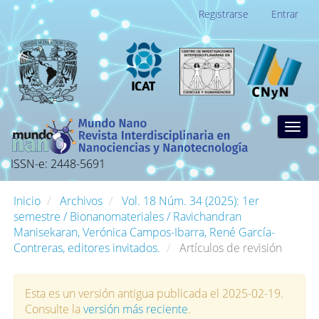
Navegación
Registrarse
Entrar
principal
Contenido
principal
Barra
lateral
Togg
navig
ISSN-e: 2448-5691
Inicio
Archivos
Vol. 18 Núm. 34 (2025): 1er
semestre / Bionanomateriales / Ravichandran
Manisekaran, Verónica Campos-Ibarra, René García-
Contreras, editores invitados.
Artículos de revisión
Esta es un versión antigua publicada el 2025-02-19.
Consulte la
versión más reciente
.