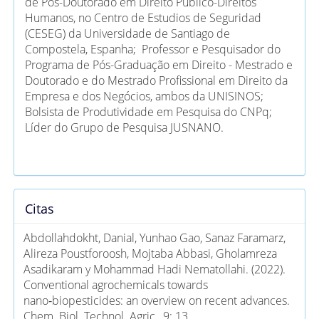
de Pós-Doutorado em Direito Público-Direitos
Humanos, no Centro de Estudios de Seguridad
(CESEG) da Universidade de Santiago de
Compostela, Espanha; Professor e Pesquisador do
Programa de Pós-Graduação em Direito - Mestrado e
Doutorado e do Mestrado Profissional em Direito da
Empresa e dos Negócios, ambos da UNISINOS;
Bolsista de Produtividade em Pesquisa do CNPq;
Líder do Grupo de Pesquisa JUSNANO.
Citas
Abdollahdokht, Danial, Yunhao Gao, Sanaz Faramarz,
Alireza Poustforoosh, Mojtaba Abbasi, Gholamreza
Asadikaram y Mohammad Hadi Nematollahi. (2022).
Conventional agrochemicals towards
nano‑biopesticides: an overview on recent advances.
Chem. Biol. Technol. Agric., 9: 13