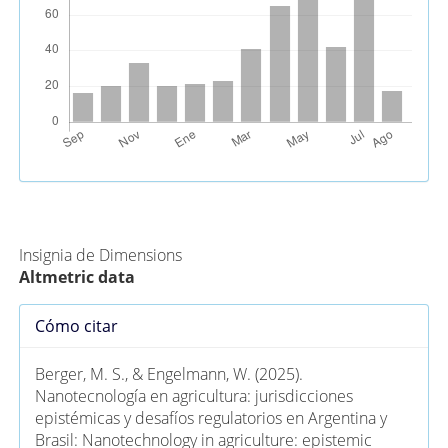
Métricas Alternativas (PlumX)
Insignia de Dimensions
Altmetric data
Detalles
Cómo citar
del
artículo
Berger, M. S., & Engelmann, W. (2025).
Nanotecnología en agricultura: jurisdicciones
epistémicas y desafíos regulatorios en Argentina y
Brasil: Nanotechnology in agriculture: epistemic