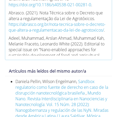
https://doi.org/10.1186/s40538-021-00281-0
.
Abrasco. (2021). Nota Técnica sobre o Decreto que
altera a regulamentação da Lei de Agrotóxicos.
https://abrasco.org.br/nota-tecnica-sobre-o-decreto-
que-altera-a-regulamentacao-da-lei-de-agrotoxicos/
.
Adeel, Muhammad, Arslan Ahmad, Muhammad Kah,
Melanie Fraceto, Leonardo White (2022). Editorial to
special issue on “Nano-enabled approaches for
sustainable development of food and agricultural
systems”. NanoImpact, 28: 100434, ISSN 2452-0748.
https://doi.org/10.1016/j.impact.2022.100434
.
Artículos más leídos del mismo autor/a
Anderson, Anne J., Joan E. McLean, Astrid R. Jacobson,
David W. Britt. (2018). CuO and ZnO nanoparticles
Daniela Pellin, Wilson Engelmann,
Sandbox
modify interkingdom cell signaling processes relevant
regulatorio como fuente de derecho en caso de la
to crop production. J Agric Food Chem., 66(26): 6513-
disrupción nanotecnológica brasileña
,
Mundo
6524, julio 5.
Nano. Revista Interdisciplinaria en Nanociencias y
https://doi.org/10.1021/acs.jafc.7b01302
.
Nanotecnología: Vol. 15 Núm. 28 (2022):
Nanogobernanza y regulación de las NyN. Miradas
Astner, Anton F., Alexis B. Gillmore, Yingxue Yu,
desde América Latina / Laura Saldívar, Mónica