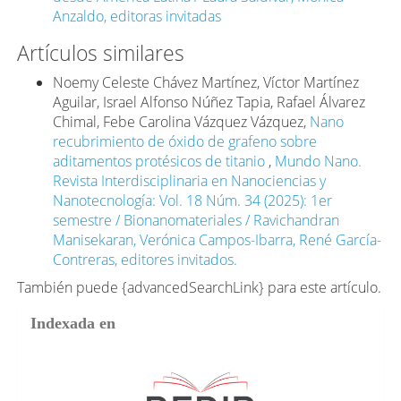
Markus Flury, Jennifer M. DeBruyn, Sean M. Schaeffer,
Anzaldo, editoras invitadas
Douglas G. Haye. (2023). Formation, behavior,
properties and impact of micro- and nanoplastics on
Artículos similares
agricultural soil ecosystems (a review). NanoImpact.,
31: 100474, julio.
Noemy Celeste Chávez Martínez, Víctor Martínez
https://doi.org/10.1016/j.impact.2023.100474
.
Aguilar, Israel Alfonso Núñez Tapia, Rafael Álvarez
Chimal, Febe Carolina Vázquez Vázquez,
Nano
Aykut, Stefan, David Demortain, Bilel Benbouzid.
recubrimiento de óxido de grafeno sobre
(2019). The politics of anticipatory expertise: plurality
aditamentos protésicos de titanio
,
Mundo Nano.
and contestation of futures knowledge in governance
Revista Interdisciplinaria en Nanociencias y
– Introduction to the special issue. Science &
Nanotecnología: Vol. 18 Núm. 34 (2025): 1er
Technology Studies, 32(4): 2-12.
semestre / Bionanomateriales / Ravichandran
https://doi.org/10.23987/sts.87369
.
Manisekaran, Verónica Campos-Ibarra, René García-
Berger, Mauricio y Berger Filho, Airton. (2021). Nano-
Contreras, editores invitados.
governance, nano-regulación y, ¿nano-ciudadanía? Un
También puede {advancedSearchLink} para este artículo.
análisis de escenarios normativos en Brasil y
Argentina. Mundo Nano. Revista Interdisciplinaria en
Indexada en
Nanociencias y Nanotecnología, 15(28): 1e-26e.
UNAM, México.
https://doi.org/10.22201/ceiich.24485691e.2022.28.69659
Bleeker, Eric A. J., Elmer Swart, Hedwig Braakhuis,