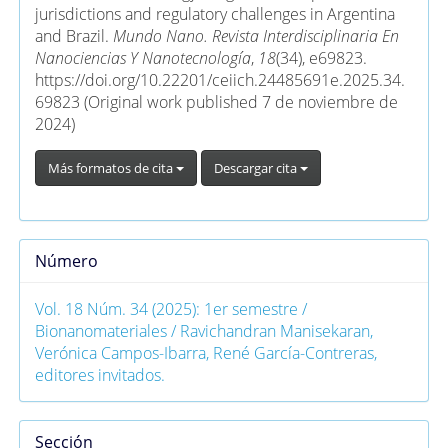
jurisdictions and regulatory challenges in Argentina
and Brazil.
Mundo Nano. Revista Interdisciplinaria En
Nanociencias Y Nanotecnología
,
18
(34), e69823.
https://doi.org/10.22201/ceiich.24485691e.2025.34.
69823 (Original work published 7 de noviembre de
2024)
Más formatos de cita
Descargar cita
Número
Vol. 18 Núm. 34 (2025): 1er semestre /
Bionanomateriales / Ravichandran Manisekaran,
Verónica Campos-Ibarra, René García-Contreras,
editores invitados.
Sección